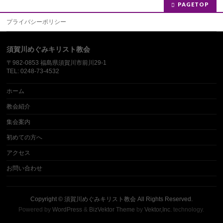
PAGETOP
プライバシーポリシー
須賀川めぐみキリスト教会
〒982-0853 福島県須賀川市前川29-1
TEL: 0248-73-4532
ホーム
教会紹介
集会案内
初めての方へ
アクセス
お問い合わせ
Copyright ©
須賀川めぐみキリスト教会
All Rights Reserved.
Powered by
WordPress
&
BizVektor Theme
by
Vektor,Inc.
technology.