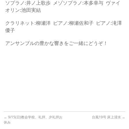
ソプラノ:井ノ上歌歩 メゾソプラノ:本多幸与 ヴァイ
オリン:池田実結
クラリネット:柳瀬洋 ピアノ:柳瀬佐和子 ピアノ:滝澤
優子
アンサンブルの豊かな響きをご一緒にどうぞ！
←
9/15(日)教会学校、礼拝、夕礼拝お
台風19号 床上浸水
→
休み